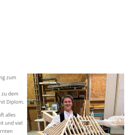
ung zum
n zu dem
it Diplom.
t alles
t und viel
ernten